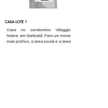
CASA LOTE 1
Casa no condomínio Villaggio
Nobre, em Garibaldi.
Para um morar
mais prático, a área social e a área
íntima estão no mesmo andar. A
varanda ao longo dos quartos e
sala, dá acesso ao deck e piscina
com borda infinita.
_
FICHA TÉCNICA
Tipologia: Residência
Localização: Garibaldi | BR
Ano do projeto: 2022