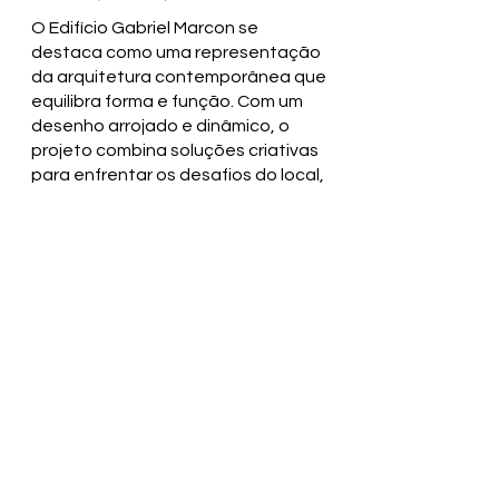
O Edifício Gabriel Marcon se
destaca como uma representação
da arquitetura contemporânea que
equilibra forma e função. Com um
desenho arrojado e dinâmico, o
projeto combina soluções criativas
para enfrentar os desafios do local,
dialogando com o ritmo da rua João
Pessoa e o entorno urbano.
Localizado no coração de Garibaldi,
na Serra Gaúcha, o edifício é
marcado por uma fachada com
linhas angulares e uma mistura de
materiais, traduzindo um conceito
que reflete tanto a forma do
terreno quanto a energia da vida
urbana local.
Com 24 apartamentos que variam
de 73m² a 123m² e duas coberturas